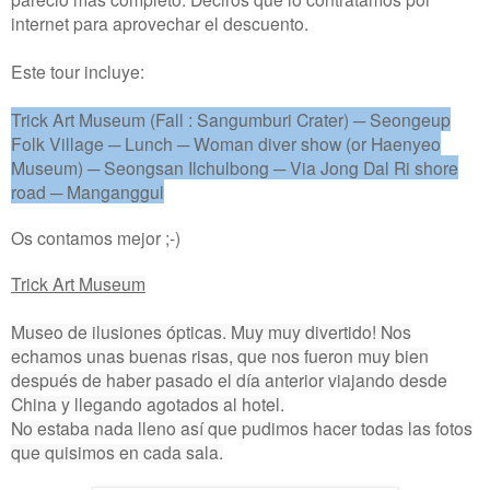
internet para aprovechar el descuento.
Este tour incluye:
Trick Art Museum (Fall : Sangumburi Crater) ─ Seongeup
Folk Village ─ Lunch ─ Woman diver show (or Haenyeo
Museum) ─ Seongsan Ilchulbong ─ Via Jong Dal Ri shore
road ─ Manganggul
Os contamos mejor ;-)
Trick Art Museum
Museo de ilusiones ópticas. Muy muy divertido! Nos
echamos unas buenas risas, que nos fueron muy bien
después de haber pasado el día anterior viajando desde
China y llegando agotados al hotel.
No estaba nada lleno así que pudimos hacer todas las fotos
que quisimos en cada sala.